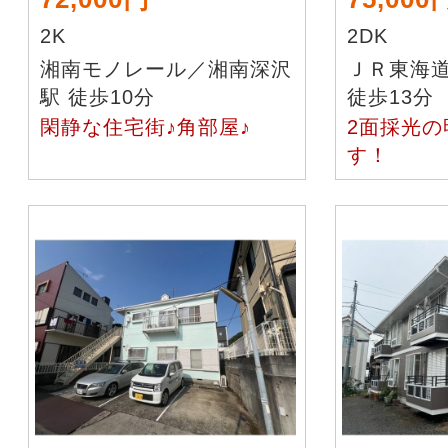
2K
2DK
湘南モノレール／湘南深沢
ＪＲ東海
駅 徒歩10分
徒歩13分
閑静な住宅街♪角部屋♪
2面採光の
す！