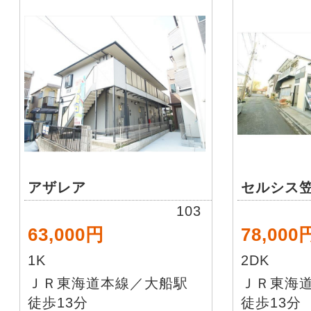
アザレア
セルシス
103
63,000円
78,000
1K
2DK
ＪＲ東海道本線／大船駅
ＪＲ東海
徒歩13分
徒歩13分