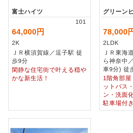
富士ハイツ
グリーン
101
64,000円
78,000
2K
2LDK
ＪＲ横須賀線／逗子駅 徒
ＪＲ東海
歩9分
ら神奈中／
車9分) 徒
閑静な住宅街で叶える穏や
かな新生活！
1階角部屋
ットバス
ン・洗面
駐車場付き