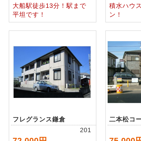
大船駅徒歩13分！駅まで
積水ハウ
平坦です！
ン！
フレグランス鎌倉
二本松コ
201
72,000円
75,000